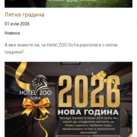
Лятна градина
01 юли 2026
Новина
А вие знаехте ли, че Hotel ZOO Sofia разполага с лятна
градина? ...