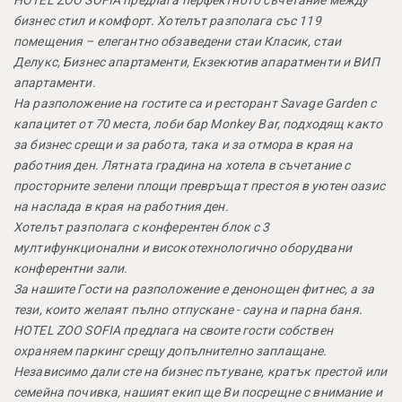
HOTEL ZOO SOFIA предлага перфектното съчетание между
бизнес стил и комфорт. Хотелът разполага със 119
помещения – елегантно обзаведени стаи Класик, стаи
Делукс, Бизнес апартаменти, Екзекютив апаратменти и ВИП
апартаменти.
На разположение на гостите са и ресторант Savage Garden с
капацитет от 70 места, лоби бар Monkey Bar, подходящ както
за бизнес срещи и за работа, така и за отмора в края на
работния ден. Лятната градина на хотела в съчетание с
просторните зелени площи превръщат престоя в уютен оазис
на наслада в края на работния ден.
Хотелът разполага с конферентен блок с 3
мултифункционални и високотехнологично оборудвани
конферентни зали.
За нашите Гости на разположение е денонощен фитнес, а за
тези, които желаят пълно отпускане - сауна и парна баня.
HOTEL ZOO SOFIA предлага на своите гости собствен
охраняем паркинг срещу допълнително заплащане.
Независимо дали сте на бизнес пътуване, кратък престой или
семейна почивка, нашият екип ще Ви посрещне с внимание и